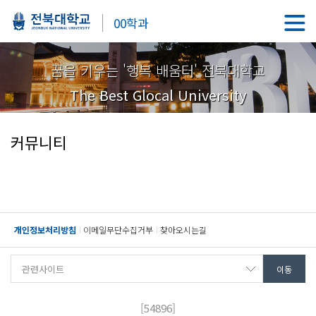
00학과
꿈을 키우는 '행복 배움터' 전북대학교
The Best Glocal University
커뮤니티
개인정보처리방침
이메일무단수집거부
찾아오시는길
[54896]