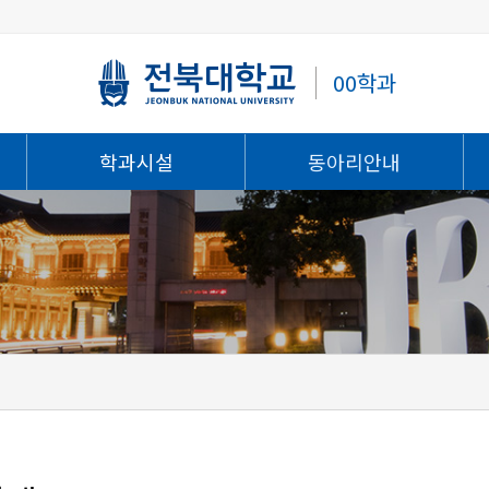
00학과
학과시설
동아리안내