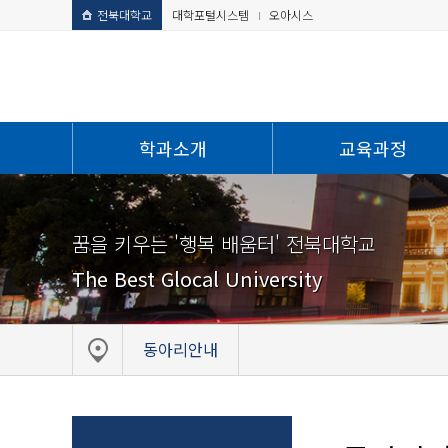
전북대학교
대학포털시스템
오아시스
학과소개
교육과정
꿈을 키우는 '행복 배움터' 전북대학교
The Best Glocal University
동아리안내