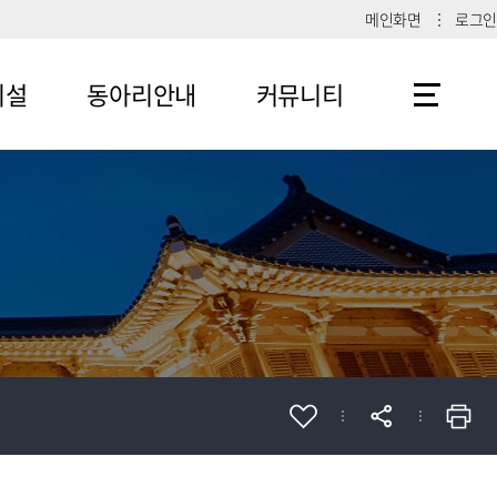
메인화면
로그인
시설
동아리안내
커뮤니티
메뉴4-1
공지사항
메뉴4-2
메뉴4-3