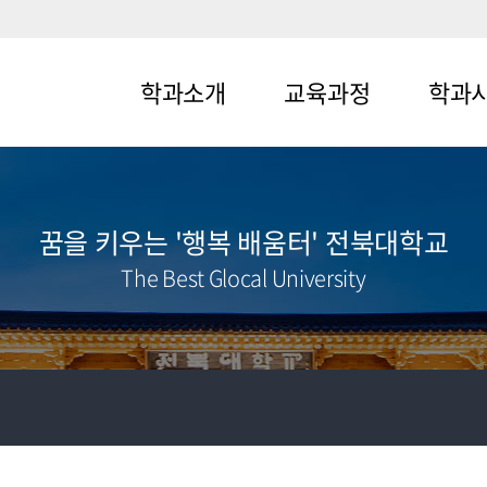
학과소개
교육과정
학과
메뉴1-1
메뉴2-1
메뉴3-1
메뉴1-2
메뉴2-2
메뉴3-2
꿈을 키우는 '행복 배움터' 전북대학교
The Best Glocal University