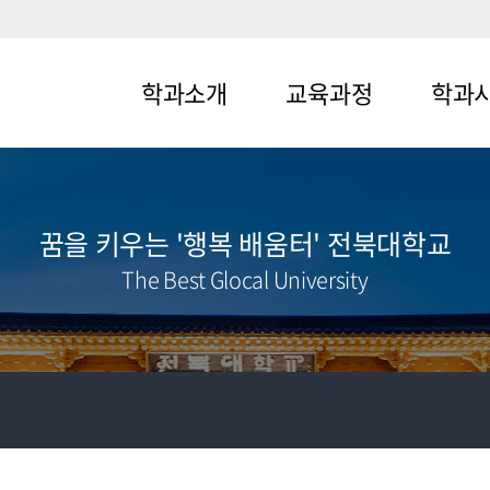
학과소개
교육과정
학과
메뉴1-1
메뉴2-1
메뉴3-1
메뉴1-2
메뉴2-2
메뉴3-2
꿈을 키우는 '행복 배움터' 전북대학교
The Best Glocal University