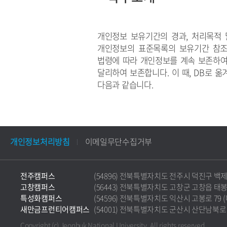
개인정보 보유기간의 경과, 처리목적 
개인정보의 표준목록의 보유기간 참조
법령에 따라 개인정보를 계속 보존하여
달리하여 보존합니다. 이 때, DB로 
다음과 같습니다.
개인정보처리방침
이메일무단수집거부
전주캠퍼스
(54896) 전북특별자치도 전주시 덕진구 백제대로 5
고창캠퍼스
(56443) 전북특별자치도 고창군 고창읍 태봉로 36
특성화캠퍼스
(54596) 전북특별자치도 익산시 고봉로 79 (마동)
새만금프런티어캠퍼스
(54001) 전북특별자치도 군산시 산단남북로 177 
Copyright (c) Jeonbuk National University.
All rights reserved.