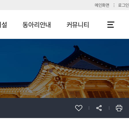
메인화면
로그인
시설
동아리안내
커뮤니티
메뉴4-1
공지사항
메뉴4-2
메뉴4-3