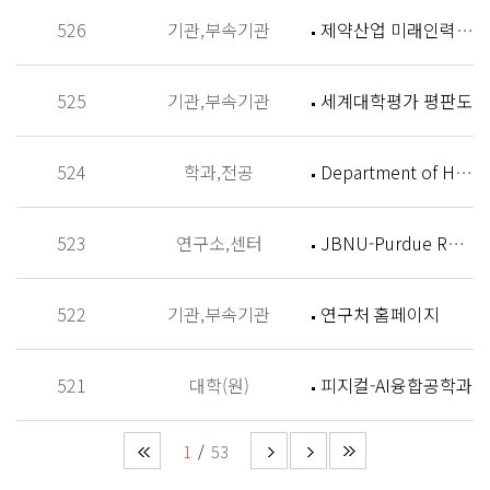
526
기관,부속기관
제약산업 미래인력 양성센터 홈페이지
525
기관,부속기관
세계대학평가 평판도
524
학과,전공
Department of History
523
연구소,센터
JBNU-Purdue Research Institute (JPRI)
522
기관,부속기관
연구처 홈페이지
521
대학(원)
피지컬-AI융합공학과
1
53