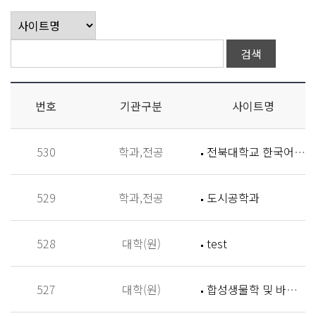
번호
기관구분
사이트명
530
학과,전공
전북대학교 한국어학과
529
학과,전공
도시공학과
528
대학(원)
test
527
대학(원)
합성생물학 및 바이오신소재개발 연구실 (Synthetic Biology and Biomaterials Lab,SBBL)