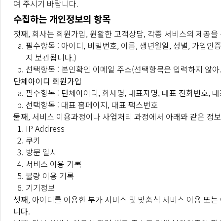
"회사"는 "가입신청자"의 신청에 대하여 "서비스" 이용을 
여 주시기 바랍니다.
수 있습니다.
수집하는 개인정보의 항목
가입신청자가 이 약관에 의하여 이전에 회원자격을 상실한 
첫째, 회사는 회원가입, 원활한 고객상담, 각종 서비스의 제공
실명이 아니거나 타인의 명의를 이용한 경우
필수항목 : 아이디, 비밀번호, 이름, 생년월일, 성별, 가입인
허위의 정보를 기재하거나, "회사"가 제시하는 내용을 
지 보관됩니다.)
14세 미만 아동이 법정대리인(부모 등)의 동의를 얻지 
선택항목 : 본인확인 이메일 주소(선택항목은 입력하지 않아
이용자의 귀책사유로 인하여 승인이 불가능하거나 기타 
단체아이디 회원가입
제1항에 따른 신청에 있어 "회사"는 "회원"의 종류에 따라
필수항목 : 단체아이디, 회사명, 대표자명, 대표 전화번호, 
"회사"는 서비스관련설비의 여유가 없거나, 기술상 또는 업
선택항목 : 대표 홈페이지, 대표 팩스번호
제2항과 제4항에 따라 회원가입신청의 승낙을 하지 아니하거
둘째, 서비스 이용과정이나 사업처리 과정에서 아래와 같은 정보
이용계약의 성립 시기는 "회사"가 가입완료를 신청절차 상에
IP Address
"회사"는 "회원"에 대해 회사정책에 따라 등급별로 구분하여
쿠키
"회사"는 "회원"에 대하여 "영화및비디오물의진흥에관한법률
방문 일시
서비스 이용 기록
불량 이용 기록
기기정보
셋째, 아이디를 이용한 부가 서비스 및 맞춤식 서비스 이용 또는
니다.