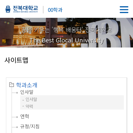
00학과
꿈을 키우는 '행복 배움터' 전북대학교
The Best Glocal University
사이트맵
학과소개
인사말
인사말
약력
연혁
규정/지침