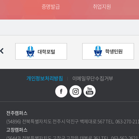
는 길
증명발급
취업지원
개인정보처리방침
이메일무단수집거부
전주캠퍼스
(54896) 전북특별자치도 전주시 덕진구 백제대로 567 TEL. 063-270-21
고창캠퍼스
(56443) 전북특별자치도 고창군 고창읍 태봉로 361 TEL. 063-562-2621