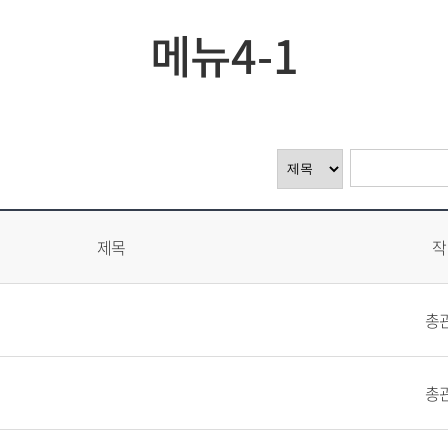
메뉴4-1
제목
작
총
총