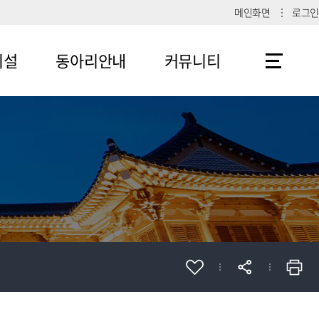
메인화면
로그인
시설
동아리안내
커뮤니티
메뉴4-1
공지사항
메뉴4-2
메뉴4-3