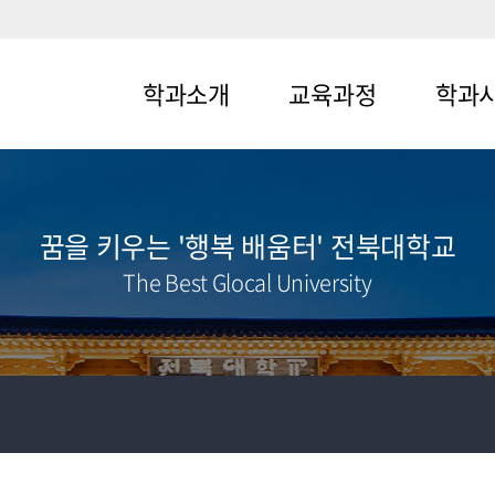
학과소개
교육과정
학과
메뉴1-1
메뉴2-1
메뉴3-1
메뉴1-2
메뉴2-2
메뉴3-2
꿈을 키우는 '행복 배움터' 전북대학교
The Best Glocal University