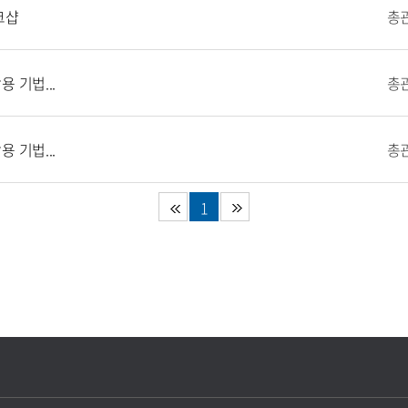
크샵
총
 기법...
총
 기법...
총
1